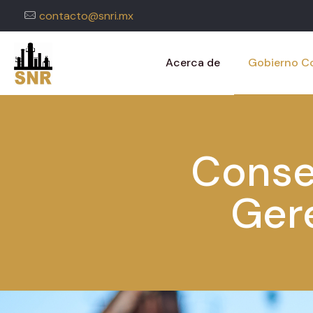
contacto@snri.mx
Acerca de
Gobierno Co
Conse
Ger